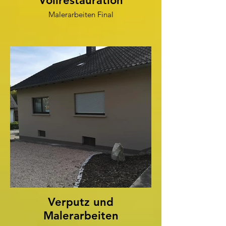
Vollrestauration
Malerarbeiten Final
Verputz und
Malerarbeiten