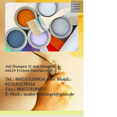
Malerfachbetrieb
Hellriegel
Auf Dompen 11 und Hauptstr. 5
66629 Freisen-Oberkirchen
Tel.: 06855/9209834 oder Mobil.:
0176/83239334
Fax.: 06855/9209835
E-Mail.:
maler-hellriegel@gmx.de