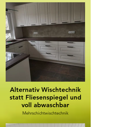
Alternativ Wischtechnik
statt Fliesenspiegel und
voll abwaschbar
Mehrschichtwischtechnik