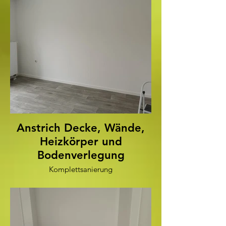
Anstrich Decke, Wände,
Heizkörper und
Bodenverlegung
Komplettsanierung